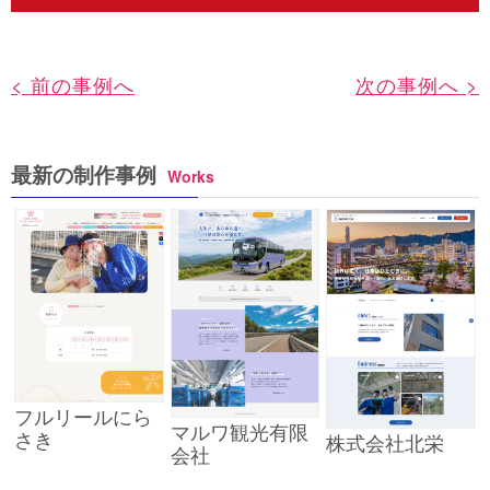
< 前の事例へ
次の事例へ >
最新の制作事例
Works
フルリールにら
マルワ観光有限
さき
株式会社北栄
会社