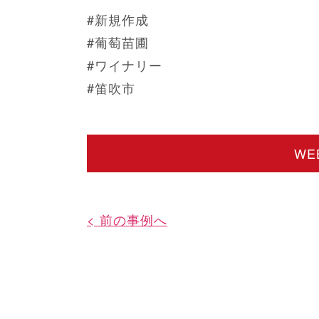
#新規作成
#葡萄苗圃
#ワイナリー
#笛吹市
W
< 前の事例へ