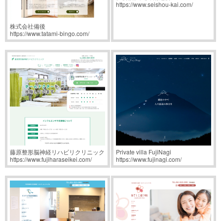
https://www.seishou-kai.com/
株式会社備後
https://www.tatami-bingo.com/
藤原整形脳神経リハビリクリニック
Private villa FujiNagi
https://www.fujiharaseikei.com/
https://www.fujinagi.com/