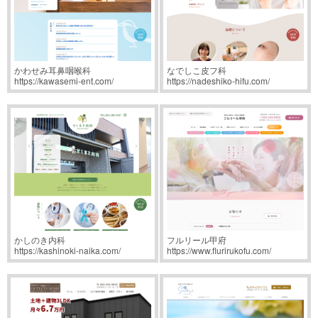
かわせみ耳鼻咽喉科
なでしこ皮フ科
https://kawasemi-ent.com/
https://nadeshiko-hifu.com/
かしのき内科
フルリール甲府
https://kashinoki-naika.com/
https://www.flurirukofu.com/